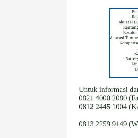
Re
Res
Akurasi D
Rentan
Resolus
Akurasi Tempe
Kompensa
Ka
Batter
Li
D
Untuk informasi d
0821 4000 2080 (Fa
0812 2445 1004 (Ka
0813 2259 9149 (