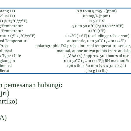
ntang DO
0.0 to 19.9 mg/L (ppm)
olusi DO
0.1 mg/L (ppm)
O (@ 25°C/77°F)
±1.5% F.S.
g Temperatur
-5.0 to 50.0°C (23.0 to 122.0°F)
i Temperatur
0.1°C (1°F)
ratur (@ 25°C/77°F)
±0.2°C (±1°F) (excluding probe error)
si Temperatur
automatic, 0 to 50°C (32 to 122°F)
Probe
polarographic DO probe, internal temperature sensor
librasi
manual, at one or two points (zero and slo
y Type / Life
1.5V AA (4) / approx. 500 hours of use
ngkungan
0 to 50°C (32 to 122°F); RH max 100%
imensi
196 x 80 x 60 mm (7.7 x 3.1 x 2.4")
Berat
500 g (1.1 lb.)
an pemesanan hubungi:
jri)
rtiko)
WA)