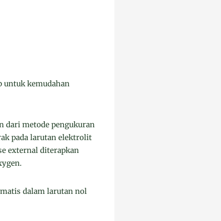
up untuk kemudahan
an dari metode pengukuran
ak pada larutan elektrolit
e external diterapkan
xygen.
omatis dalam larutan nol