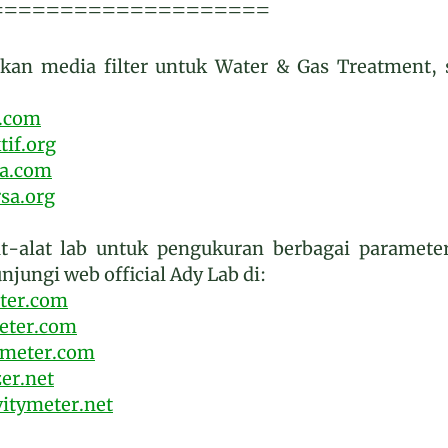
====================
an media filter untuk Water & Gas Treatment, 
r.com
if.org
ka.com
sa.org
t-alat lab untuk pengukuran berbagai paramet
njungi web official Ady Lab di:
ter.com
eter.com
ymeter.com
er.net
itymeter.net