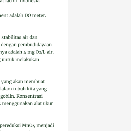
t lab di Indonesia.
ment adalah DO meter.
tabilitas air dan
an dengan pembudidayaan
mnya adalah 4 mg O
/L air.
2
ng untuk melakukan
m yang akan membuat
 dalam tubuh kita yang
goblin. Konsentrasi
s menggunakan alat ukur
h pereduksi MnO4 menjadi