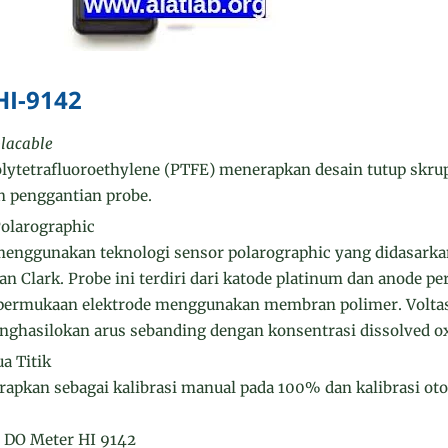
HI-9142
lacable
lytetrafluoroethylene (PTFE) menerapkan desain tutup skr
an penggantian probe.
olarographic
 menggunakan teknologi sensor polarographic yang didasark
n Clark. Probe ini terdiri dari katode platinum dan anode per
s permukaan elektrode menggunakan membran polimer. Voltas
nghasilokan arus sebanding dengan konsentrasi dissolved o
ua Titik
erapkan sebagai kalibrasi manual pada 100% dan kalibrasi ot
si DO Meter HI 9142