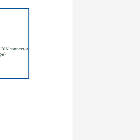
, DIN connector
pe)