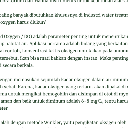
laboratorium dari Hanna Instruments untuk kebutuhan alat-ala
 paling banyak dibutuhkan khususnya di industri water treat
 oxygen harus diukur?
ed Oxygen / DO) adalah parameter penting untuk menentukan s
 habitat air. Aplikasi pertama adalah bidang yang berkait
gai contoh, konsentrasi kritis oksigen untuk ikan pada umu
 tersebut, ikan bisa mati bahkan dengan instan. Maka penti
 secara berkala.
 dengan memasukan sejumlah kadar oksigen dalam air minu
h sehat. Karena, kadar oksigen yang terlarut akan dipakai di
a untuk mengikat hemogoblin dan disimpan di otot di myo
 aman dan baik untuk diminum adalah 6-8 mg/L, tentu haru
eter
alah dengan metode Winkler, yaitu pengikatan oksigen ole